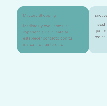
Mystery Shopping
Encues
Invest
Medimos y evaluamos la
que to
experiencia del cliente al
reales
establecer contacto con tu
marca o de un tercero.