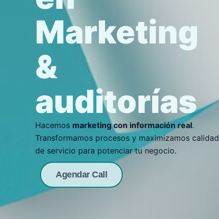
Marketing
&
auditorías
Hacemos
marketing con información real
.
Transformamos procesos y maximizamos calidad
de servicio para potenciar tu negocio.
Agendar Call